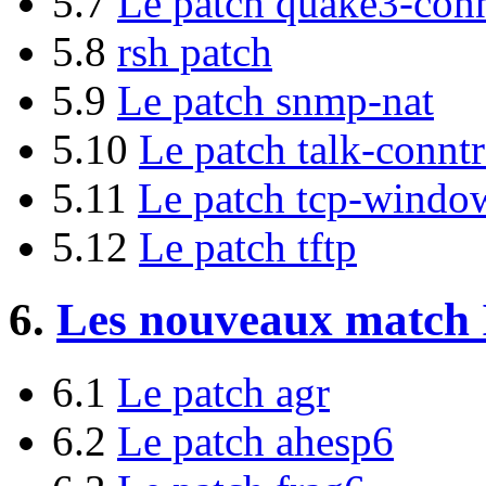
5.7
Le patch quake3-con
5.8
rsh patch
5.9
Le patch snmp-nat
5.10
Le patch talk-connt
5.11
Le patch tcp-windo
5.12
Le patch tftp
6.
Les nouveaux match I
6.1
Le patch agr
6.2
Le patch ahesp6